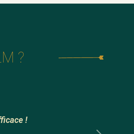
LM ?
 !