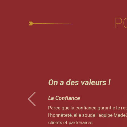
P
On a un Babyfoot !
Et on est à la recherche de nouveaux 
!